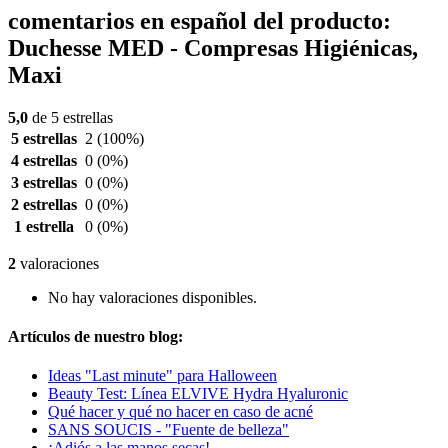
comentarios en español del producto:
Duchesse MED - Compresas Higiénicas,
Maxi
5,0
de 5 estrellas
5 estrellas
2
(100%)
4 estrellas
0
(0%)
3 estrellas
0
(0%)
2 estrellas
0
(0%)
1 estrella
0
(0%)
2
valoraciones
No hay valoraciones disponibles.
Artículos de nuestro blog:
Ideas "Last minute" para Halloween
Beauty Test: Línea ELVIVE Hydra Hyaluronic
Qué hacer y qué no hacer en caso de acné
SANS SOUCIS - "Fuente de belleza"
¡Adiós a las manos secas!