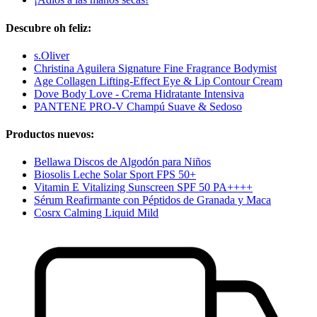
Descubre oh feliz:
s.Oliver
Christina Aguilera Signature Fine Fragrance Bodymist
Age Collagen Lifting-Effect Eye & Lip Contour Cream
Dove Body Love - Crema Hidratante Intensiva
PANTENE PRO-V Champú Suave & Sedoso
Productos nuevos:
Bellawa Discos de Algodón para Niños
Biosolis Leche Solar Sport FPS 50+
Vitamin E Vitalizing Sunscreen SPF 50 PA++++
Sérum Reafirmante con Péptidos de Granada y Maca
Cosrx Calming Liquid Mild