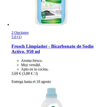
2 Opciones
5.0 (1)
Frosch
Limpiador -​ Bicarbonato de Sodio
Activo, 950 ml
Aroma fresco.
Muy versátil.
Apto en la cocina.
3,69 €
(3,88 € / l)
Entrega hasta el 18 agosto