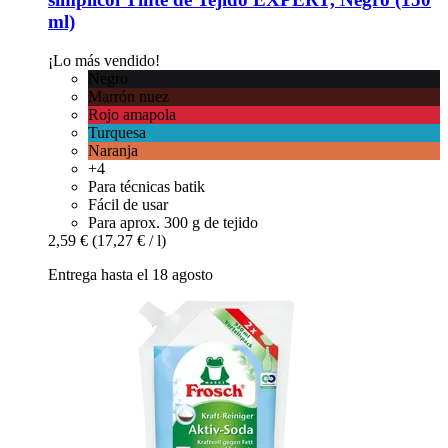
ml)
¡Lo más vendido!
Negro
Marrón nuez
Rojo amapola
Turquesa
Naranja
+4
Para técnicas batik
Fácil de usar
Para aprox. 300 g de tejido
2,59 €
(17,27 € / l)
Entrega hasta el 18 agosto