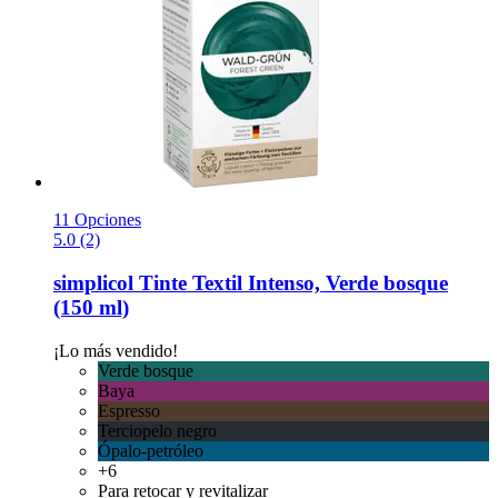
11 Opciones
5.0 (2)
simplicol
Tinte Textil Intenso, Verde bosque
(150 ml)
¡Lo más vendido!
Verde bosque
Baya
Espresso
Terciopelo negro
Ópalo-petróleo
+6
Para retocar y revitalizar