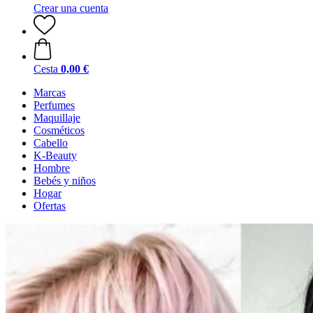
Crear una cuenta
Cesta
0,00 €
Marcas
Perfumes
Maquillaje
Cosméticos
Cabello
K-Beauty
Hombre
Bebés y niños
Hogar
Ofertas