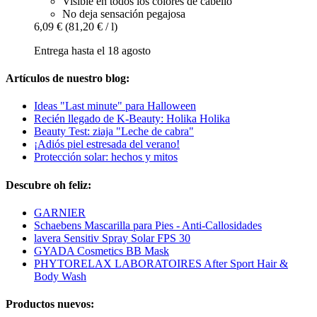
Visible en todos los colores de cabello
No deja sensación pegajosa
6,09 €
(81,20 € / l)
Entrega hasta el 18 agosto
Artículos de nuestro blog:
Ideas "Last minute" para Halloween
Recién llegado de K-Beauty: Holika Holika
Beauty Test: ziaja "Leche de cabra"
¡Adiós piel estresada del verano!
Protección solar: hechos y mitos
Descubre oh feliz:
GARNIER
Schaebens Mascarilla para Pies - Anti-Callosidades
lavera Sensitiv Spray Solar FPS 30
GYADA Cosmetics BB Mask
PHYTORELAX LABORATOIRES After Sport Hair &
Body Wash
Productos nuevos: