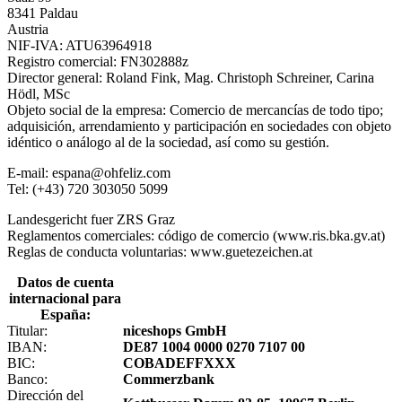
8341 Paldau
Austria
NIF-IVA: ATU63964918
Registro comercial: FN302888z
Director general: Roland Fink, Mag. Christoph Schreiner, Carina
Hödl, MSc
Objeto social de la empresa: Comercio de mercancías de todo tipo;
adquisición, arrendamiento y participación en sociedades con objeto
idéntico o análogo al de la sociedad, así como su gestión.
E-mail: espana@ohfeliz.com
Tel: (+43) 720 303050 5099
Landesgericht fuer ZRS Graz
Reglamentos comerciales: código de comercio (www.ris.bka.gv.at)
Reglas de conducta voluntarias: www.guetezeichen.at
Datos de cuenta
internacional para
España:
Titular:
niceshops GmbH
IBAN:
DE87 1004 0000 0270 7107 00
BIC:
COBADEFFXXX
Banco:
Commerzbank
Dirección del