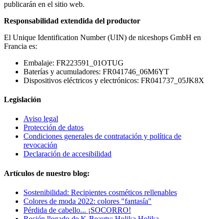
publicarán en el sitio web.
Responsabilidad extendida del productor
El Unique Identification Number (UIN) de niceshops GmbH en
Francia es:
Embalaje: FR223591_01OTUG
Baterías y acumuladores: FR041746_06M6YT
Dispositivos eléctricos y electrónicos: FR041737_05JK8X
Legislación
Aviso legal
Protección de datos
Condiciones generales de contratación y política de
revocación
Declaración de accesibilidad
Artículos de nuestro blog:
Sostenibilidad: Recipientes cosméticos rellenables
Colores de moda 2022: colores "fantasía"
Pérdida de cabello... ¡SOCORRO!
Recién llegado de K-Beauty: Holika Holika