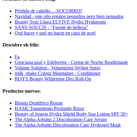
Pérdida de cabello... ¡SOCORRO!
Navidad - este año regalos pequeños pero bien pensados
Beauty Test: Línea ELVIVE Hydra Hyaluronic
SANS SOUCIS - "Fuente de belleza"
Qué hacer y qué no hacer en caso de acné
Descubre oh feliz:
Fa
Genciana azul y Edelweiss - Crema de Noche Reafirmante
Volume Solution - Volumizing Styling Spray
milk_shake Colour Maintainer - Conditioner
ROYS Beauty Whitening Deo Roll-On
Productos nuevos:
Bioniq Dentífrico Repair
HASK Tratamiento Profundo Rizos
Beauty of Joseon Hydra Shield Body Sun Lotion SPF 50+
The Alpha-Arbutin 2 Discoloration Care Serum
The Alpha-Arbutin Discoloration Care Hydrogel Mask