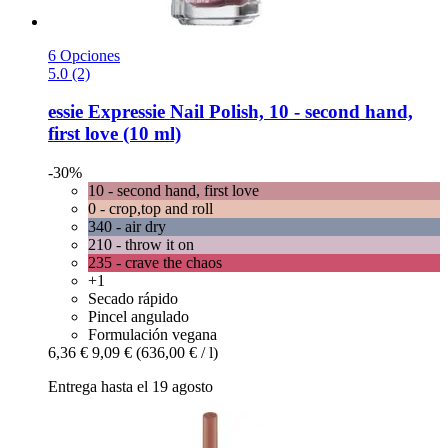
6 Opciones
5.0 (2)
essie
Expressie Nail Polish, 10 -​ second hand,
first love (10 ml)
-30%
10 - second hand, first love
0 - crop,top and roll
340 - air dry
210 - throw it on
235 - crave the chaos
+1
Secado rápido
Pincel angulado
Formulación vegana
6,36 €
9,09 €
(636,00 € / l)
Entrega hasta el 19 agosto