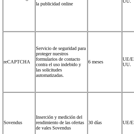
UU.
la publicidad online
Servicio de seguridad para
proteger nuestros
formularios de contacto
UE/E
reCAPTCHA
6 meses
contra el uso indebido y
UU.
las solicitudes
automatizadas.
Inserción y medición del
Sovendus
rendimiento de las ofertas
30 días
UE/E
de vales Sovendus