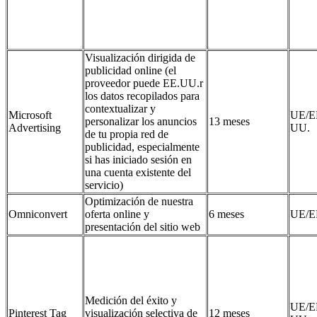
Visualización dirigida de
publicidad online (el
proveedor puede EE.UU.r
los datos recopilados para
contextualizar y
Microsoft
UE/E
personalizar los anuncios
13 meses
Advertising
UU.
de tu propia red de
publicidad, especialmente
si has iniciado sesión en
una cuenta existente del
servicio)
Optimización de nuestra
Omniconvert
oferta online y
6 meses
UE/E
presentación del sitio web
Medición del éxito y
UE/E
Pinterest Tag
visualización selectiva de
12 meses