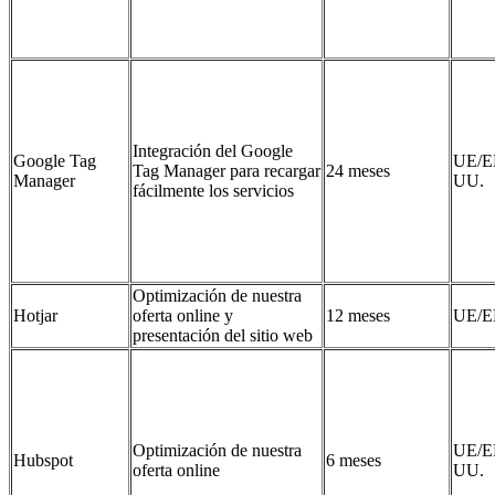
Integración del Google
Google Tag
UE/E
Tag Manager para recargar
24 meses
Manager
UU.
fácilmente los servicios
Optimización de nuestra
Hotjar
oferta online y
12 meses
UE/E
presentación del sitio web
Optimización de nuestra
UE/E
Hubspot
6 meses
oferta online
UU.