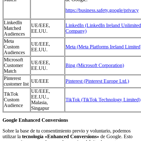
https://business.safety.google/privacy
LinkedIn
UE/EEE,
LinkedIn (LinkedIn Ireland Unlimited
Matched
EE.UU.
Company)
Audiences
Meta
UE/EEE,
Custom
Meta (Meta Platforms Ireland Limited
EE.UU.
Audiences
Microsoft
UE/EEE,
Customer
Bing (Microsoft Corporation)
EE.UU.
Match
Pinterest
UE/EEE
Pinterest (Pinterest Europe Ltd.)
customer list
UE/EEE,
TikTok
EE.UU.,
Custom
TikTok (TikTok Technology Limited)
Malasia,
Audience
Singapur
Google Enhanced Conversions
Sobre la base de tu consentimiento previo y voluntario, podemos
utilizar la
tecnología «Enhanced Conversions»
de Google. Esto