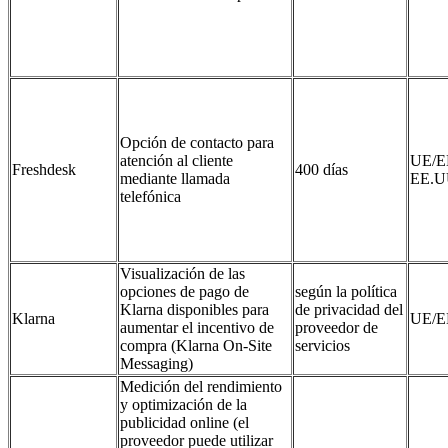
Opción de contacto para
atención al cliente
UE/E
Freshdesk
400 días
mediante llamada
EE.U
telefónica
Visualización de las
opciones de pago de
según la política
Klarna disponibles para
de privacidad del
Klarna
UE/E
aumentar el incentivo de
proveedor de
compra (Klarna On‑Site
servicios
Messaging)
Medición del rendimiento
y optimización de la
publicidad online (el
proveedor puede utilizar