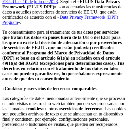
EE.UU. el 10 de julio de 2023
. Según el «
EU-US Data Privacy
Framework (EU-US DPF)
», son adecuadas las transferencias de
datos a aquellos proveedores de servicios de EE.UU. que estén
certificados de acuerdo con el «
Data Privacy Framework (DPF)
Program
».
Tu consentimiento para el tratamiento de tus da
tos por servicios
que tratan tus datos en países fuera de la UE o del EEE para
los que no existe tal decisión de adecuación o por proveedores
de servicios de EE.UU. que no están (todavía) certificados
conforme al Programa del Marco de Privacidad de Datos
(DPF) se basa en el artículo 6(1)(a) en relación con el artículo
49(1)(a) del RGPD (excepciones para determinados casos). Tus
derechos en relación con el tratamiento de tus datos en tales
casos no pueden garantizarse, lo que señalamos expresamente
antes de que des tu consentimiento.
«Cookies» y «servicios de terceros» comparables
Las categorías de datos mencionadas anteriormente que se procesan
cuando visitas nuestro sitio web también pueden ser procesadas por
las llamadas «
cookies
» u otros «
servicios de tercero
s». Las cookies
son pequeños archivos de texto que se almacenan en tu dispositivo
final y contienen, por ejemplo, configuraciones personales,
preferencias o historiales de visitas, que pueden ser recuperados