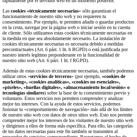
rápidamente por el servidor web en un momento posterior.
Las
cookies «técnicamente necesarias
» sólo garantizan el
funcionamiento de nuestro sitio web y no requieren tu
consentimiento. Por ejemplo, te permiten añadir o guardar productos
en la cesta, navegar por la página web o iniciar sesión en tu cuenta
de cliente. Sólo utilizamos estas cookies técnicamente necesarias en
la medida en que sea absolutamente necesario. La instalación de
cookies técnicamente necesarias es necesaria debido a medidas
precontractuales (Art. 6 párr. 1 lit. b RGPD) o está justificada por
nuestro interés legítimo preponderante en la funcionalidad de
nuestro sitio web (Art. 6 párr. 1 lit. f RGPD).
Además de estas cookies técnicamente necesarias, también podemos
utilizar otros «
servicios de terceros
» (por ejemplo,
«cookies de
marketing», «cookies analíticas», «cookies no esenciales»,
«píxeles», «huellas digitales», «almacenamiento local/sesión» o
tecnologías similares
) sobre la base de tu consentimiento previo y
voluntario. Estos servicios nos permiten comprender y analizar
mejor tus intereses. Con la ayuda de estos servicios, podemos
fusionar tu «comportamiento de navegación» más allá de los límites
de nuestro sitio web con datos de otros sitios web. Esto nos permite
comprender mejor los intereses de los visitantes de nuestro sitio web
y dirigirnos a ellos de forma más específica. Para ello, las categorías
de tus datos necesarias para este fin también se transmiten al
proveedor de servicios correspondiente. Respetamos el hecho de