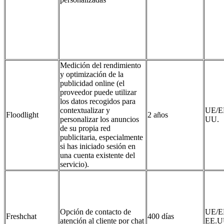
Medición del rendimiento
y optimización de la
publicidad online (el
proveedor puede utilizar
los datos recogidos para
contextualizar y
UE/E
Floodlight
2 años
personalizar los anuncios
UU.
de su propia red
publicitaria, especialmente
si has iniciado sesión en
una cuenta existente del
servicio).
Opción de contacto de
UE/E
Freshchat
400 días
atención al cliente por chat
EE.U