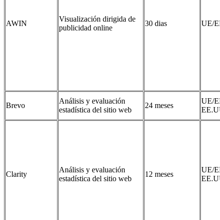
Visualización dirigida de
AWIN
30 dias
UE/E
publicidad online
Análisis y evaluación
UE/E
Brevo
24 meses
estadística del sitio web
EE.U
Análisis y evaluación
UE/E
Clarity
12 meses
estadística del sitio web
EE.U