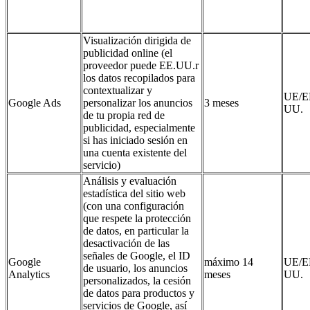
Visualización dirigida de
publicidad online (el
proveedor puede EE.UU.r
los datos recopilados para
contextualizar y
UE/E
Google Ads
personalizar los anuncios
3 meses
UU.
de tu propia red de
publicidad, especialmente
si has iniciado sesión en
una cuenta existente del
servicio)
Análisis y evaluación
estadística del sitio web
(con una configuración
que respete la protección
de datos, en particular la
desactivación de las
señales de Google, el ID
Google
máximo 14
UE/E
de usuario, los anuncios
Analytics
meses
UU.
personalizados, la cesión
de datos para productos y
servicios de Google, así