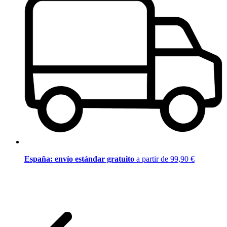
España: envío estándar gratuito
a partir de 99,90 €