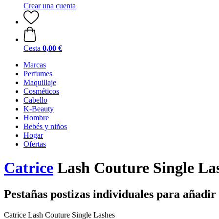
Crear una cuenta
Cesta
0,00 €
Marcas
Perfumes
Maquillaje
Cosméticos
Cabello
K-Beauty
Hombre
Bebés y niños
Hogar
Ofertas
Catrice
Lash Couture Single La
Pestañas postizas individuales para añadi
Catrice Lash Couture Single Lashes