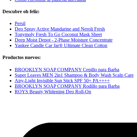
Descubre oh feliz:
Persil
Deo Spray Active Mandarine and Neroli Fresh
Tonymoly Fresh To Go Coconut Mask Sheet
Deep Moist Depot - 2-Phase Moisture Concentrate
Yankee Candle Car Jar® Ultimate Clean Cotton
Productos nuevos:
BROOKLYN SOAP COMPANY Cepillo para Barba
Super Leaves MEN 2in1 Shampoo & Body Wash Scalp Care
Airy-Light Invisible Sun Stick SPF 50+ PA++++
BROOKLYN SOAP COMPANY Rodillo para Barba
ROYS Beauty Whitening Deo Roll-On