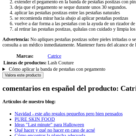
extender el pegamento en la banda de pestañas postizas con pin
deja que el pegamento se seque durante unos 30 segundos.
aplicar las pestañas postizas entre las pestañas naturales
se recomienda mirar hacia abajo al aplicar pestañas postizas
vuelve a dar forma a las pestañas con la ayuda de un rizador de
al retirar las pestañas postizas, quítalas con cuidado y limpia 
Advertencia:
No apliques pestañas postizas sobre pieles irritadas o se
consulta a un médico inmediatamente. Mantener fuera del alcance de l
Marcas:
Catrice
Líneas de productos:
Lash Couture
Cómo aplicar la banda de pestañas con pegamento
Valora este producto
comentarios en español del producto: Catr
Artículos de nuestro blog:
Navidad - este año regalos pequeños pero bien pensados
PURE SKIN FOOD
Ideas "Last minute" para Halloween
Qué hacer y qué no hacer en caso de acné
Cómo encontrar la plancha adecuada