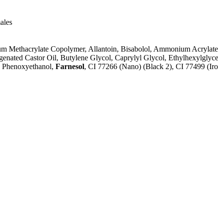
ales
um Methacrylate Copolymer, Allantoin, Bisabolol, Ammonium Acrylat
enated Castor Oil, Butylene Glycol, Caprylyl Glycol, Ethylhexylglyc
, Phenoxyethanol,
Farnesol
, CI 77266 (Nano) (Black 2), CI 77499 (Ir