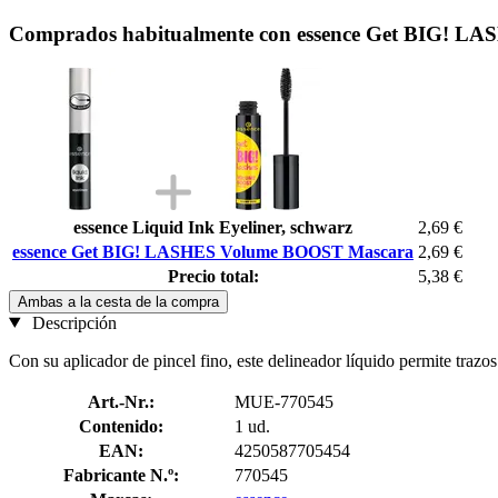
Comprados habitualmente con essence Get BIG! 
essence Liquid Ink Eyeliner, schwarz
2,69 €
essence Get BIG! LASHES Volume BOOST Mascara
2,69 €
Precio total:
5,38 €
Ambas a la cesta de la compra
Descripción
Con su aplicador de pincel fino, este delineador líquido permite trazo
Art.-Nr.:
MUE-770545
Contenido:
1 ud.
EAN:
4250587705454
Fabricante N.º:
770545