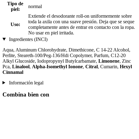
Tipo de
normal
piel:
Extiende el desodorante roll-on uniformemente sobre
toda la axila con una suave presión. Deja que se seque
Uso:
completamente antes de entrar en contacto con la ropa.
No usar en piel irritada.
Ingredientes (INCI)
Aqua, Aluminum Chlorohydrate, Dimethicone, C 14-22 Alcohol,
Perlite, Steareth-100/Peg-136/Hdi Copolymer, Parfum, C12-20
Alkyl Glucoside, Iodopropynyl Butylcarbamate,
Limonene
, Zinc
Pca,
Linalool
,
Alpha-Isomethyl Ionone
,
Citral
, Cumarin,
Hexyl
Cinnamal
Información legal
Combina bien con