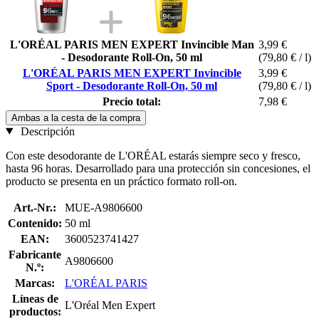
L'ORÉAL PARIS MEN EXPERT Invincible Man
3,99 €
- Desodorante Roll-On, 50 ml
(79,80 € / l)
L'ORÉAL PARIS MEN EXPERT Invincible
3,99 €
Sport - Desodorante Roll-On, 50 ml
(79,80 € / l)
Precio total:
7,98 €
Ambas a la cesta de la compra
Descripción
Con este desodorante de L'ORÉAL estarás siempre seco y fresco,
hasta 96 horas. Desarrollado para una protección sin concesiones, el
producto se presenta en un práctico formato roll-on.
Art.-Nr.:
MUE-A9806600
Contenido:
50 ml
EAN:
3600523741427
Fabricante
A9806600
N.º:
Marcas:
L'ORÉAL PARIS
Líneas de
L'Oréal Men Expert
productos: