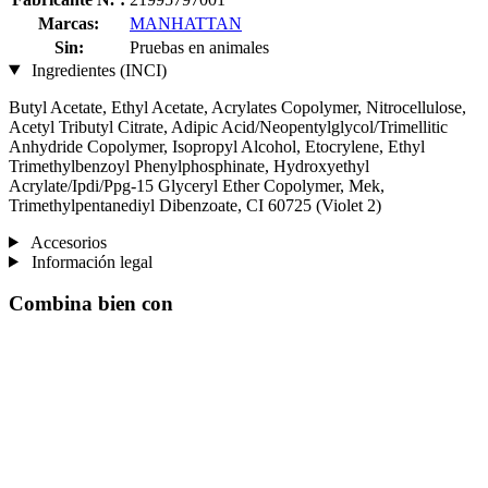
Marcas:
MANHATTAN
Sin:
Pruebas en animales
Ingredientes (INCI)
Butyl Acetate, Ethyl Acetate, Acrylates Copolymer, Nitrocellulose,
Acetyl Tributyl Citrate, Adipic Acid/Neopentylglycol/Trimellitic
Anhydride Copolymer, Isopropyl Alcohol, Etocrylene, Ethyl
Trimethylbenzoyl Phenylphosphinate, Hydroxyethyl
Acrylate/Ipdi/Ppg-15 Glyceryl Ether Copolymer, Mek,
Trimethylpentanediyl Dibenzoate, CI 60725 (Violet 2)
Accesorios
Información legal
Combina bien con