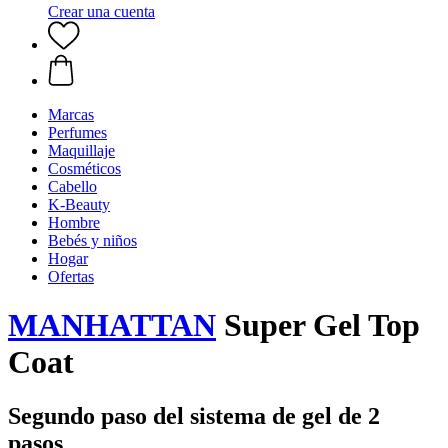
Crear una cuenta
Marcas
Perfumes
Maquillaje
Cosméticos
Cabello
K-Beauty
Hombre
Bebés y niños
Hogar
Ofertas
MANHATTAN
Super Gel Top
Coat
Segundo paso del sistema de gel de 2
pasos