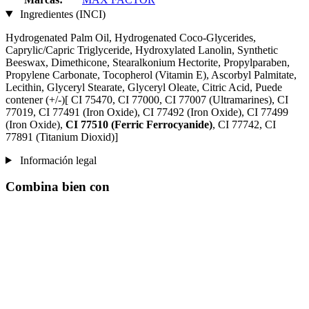
Ingredientes (INCI)
Hydrogenated Palm Oil, Hydrogenated Coco-Glycerides,
Caprylic/Capric Triglyceride, Hydroxylated Lanolin, Synthetic
Beeswax, Dimethicone, Stearalkonium Hectorite, Propylparaben,
Propylene Carbonate, Tocopherol (Vitamin E), Ascorbyl Palmitate,
Lecithin, Glyceryl Stearate, Glyceryl Oleate, Citric Acid, Puede
contener (+/-)[ CI 75470, CI 77000, CI 77007 (Ultramarines) , CI
77019, CI 77491 (Iron Oxide), CI 77492 (Iron Oxide), CI 77499
(Iron Oxide),
CI 77510 (Ferric Ferrocyanide)
, CI 77742, CI
77891 (Titanium Dioxid)]
Información legal
Combina bien con