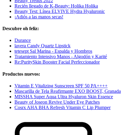
Beauty Trends 2022
Recién llegado de K-Beauty: Holika Holika
Beauty Test: Línea ELVIVE Hydra Hyaluronic
¡Adiós a las manos secas!
Descubre oh feliz:
Durance
lavera Candy Quartz Lipstick
tetesept Sal Marina - Espalda y Hombros
Tratamiento Intensivo Manos - Algodón y Karité
Re:PuritySkin Booster Facial Perfeccionador
Productos nuevos:
Vitamin E Vitalizing Sunscreen SPF 50 PA++++
Mascarilla de Tela Reafirmante EXO BOOST, Granada
MISSHA Super Aqua Ultra Hyaluron Skin Essence
Beauty of Joseon Revive Under Eye Patches
Cosrx AHA BHA Refresh Vitamin C Lip Plumper