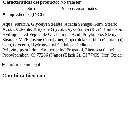
Características del producto:
No transfer
Sin:
Pruebas en animales
Ingredientes (INCI)
Aqua, Paraffin, Glyceryl Stearate, Acacia Senegal Gum, Stearic
Acid, Ozokerite, Butylene Glycol, Oryza Sativa (Rice) Bran Cera,
Hydrogenated Vegetable Oil, Palmitic Acid, Polybutene, Stearyl
Stearate, Vp/Eicosene Copolymer, Copernicia Cerifera (Carnauba)
Cera, Glycerin, Hydroxyethyl Cellulose, Cellulose,
Polyvinylpyrrolidon, Aminomethyl Propanol, Phenoxyethanol,
Propylparaben, CI 77266 (Nano) (Black 2), CI 77499 (Iron Oxide)
Información legal
Combina bien con