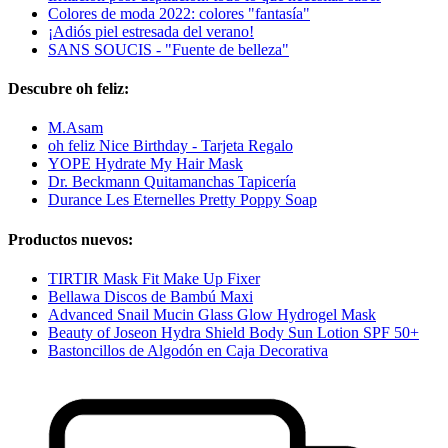
Colores de moda 2022: colores "fantasía"
¡Adiós piel estresada del verano!
SANS SOUCIS - "Fuente de belleza"
Descubre oh feliz:
M.Asam
oh feliz Nice Birthday - Tarjeta Regalo
YOPE Hydrate My Hair Mask
Dr. Beckmann Quitamanchas Tapicería
Durance Les Eternelles Pretty Poppy Soap
Productos nuevos:
TIRTIR Mask Fit Make Up Fixer
Bellawa Discos de Bambú Maxi
Advanced Snail Mucin Glass Glow Hydrogel Mask
Beauty of Joseon Hydra Shield Body Sun Lotion SPF 50+
Bastoncillos de Algodón en Caja Decorativa