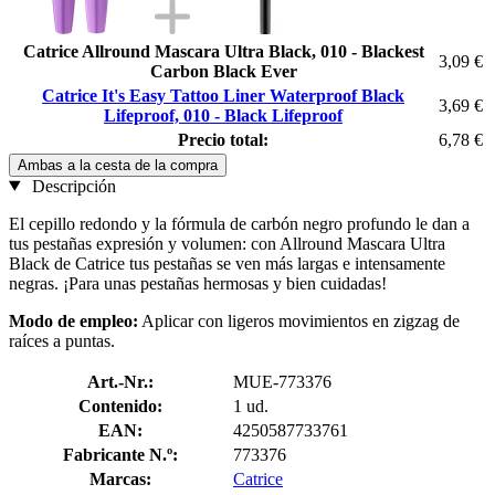
Catrice Allround Mascara Ultra Black, 010 - Blackest
3,09 €
Carbon Black Ever
Catrice It's Easy Tattoo Liner Waterproof Black
3,69 €
Lifeproof, 010 - Black Lifeproof
Precio total:
6,78 €
Ambas a la cesta de la compra
Descripción
El cepillo redondo y la fórmula de carbón negro profundo le dan a
tus pestañas expresión y volumen: con Allround Mascara Ultra
Black de Catrice tus pestañas se ven más largas e intensamente
negras. ¡Para unas pestañas hermosas y bien cuidadas!
Modo de empleo:
Aplicar con ligeros movimientos en zigzag de
raíces a puntas.
Art.-Nr.:
MUE-773376
Contenido:
1 ud.
EAN:
4250587733761
Fabricante N.º:
773376
Marcas:
Catrice