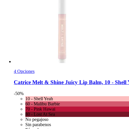
4 Opciones
Catrice
Melt & Shine Juicy Lip Balm, 10 -​ Shell 
-50%
10 - Shell Yeah
60 - Malibu Barbie
70 - Pink Hawai
80 - Lost At Sea
No pegajoso
Sin parabenos