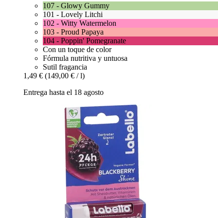
107 - Glowy Gummy
101 - Lovely Litchi
102 - Witty Watermelon
103 - Proud Papaya
104 - Poppin' Pomegranate
Con un toque de color
Fórmula nutritiva y untuosa
Sutil fragancia
1,49 €
(149,00 € / l)
Entrega hasta el 18 agosto