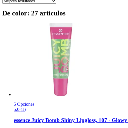
De color: 27 artículos
5 Opciones
5.0 (1)
essence
Juicy Bomb Shiny Lipgloss, 107 -​ Glow