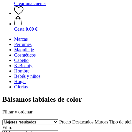
Crear una cuenta
Cesta
0,00 €
Marcas
Perfumes
Maquillaje
Cosméticos
Cabello
K-Beauty
Hombre
Bebés y niños
Hogar
Ofertas
Bálsamos labiales de color
Filtrar y ordenar
Precio
Destacados
Marcas
Tipo de piel
Filtro