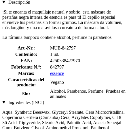
Descripción
¡Si te encanta el maquillaje natural y sobrio, esta máscara de
pestañas negra intensa de esencia es para ti! El cepillo especial
envuelve tus pestañas sin formar grumos. La máscara da volumen,
más longitud y una maravillosa curvatura de forma natural.
La fórmula tampoco contiene alcohol, perfume ni parabenos.
Art.-Nr.:
MUE-842797
Contenido:
1 ud.
EAN:
4250338427970
Fabricante N.º:
842797
Marcas:
essence
Características del
Vegano
producto:
Alcohol, Parabenos, Perfume, Pruebas en
Sin:
animales
Ingredientes (INCI)
Aqua, Synthetic Beeswax, Glyceryl Stearate, Cera Microcristallina,
Copernicia Cerifera (Carnauba) Cera, Acrylates Copolymer, C 18-
36 Acid Triglyceride, Stearic Acid, Palmitic Acid, Acacia Senegal
Gum, Butylene Glycol, Aminomethyl Propanol, Panthenol,