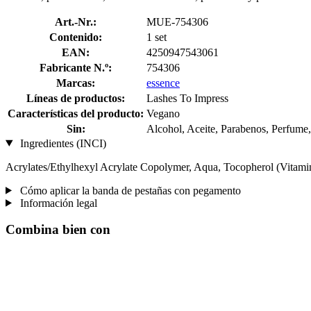
Art.-Nr.:
MUE-754306
Contenido:
1 set
EAN:
4250947543061
Fabricante N.º:
754306
Marcas:
essence
Líneas de productos:
Lashes To Impress
Características del producto:
Vegano
Sin:
Alcohol, Aceite, Parabenos, Perfume
Ingredientes (INCI)
Acrylates/Ethylhexyl Acrylate Copolymer, Aqua, Tocopherol (Vitami
Cómo aplicar la banda de pestañas con pegamento
Información legal
Combina bien con