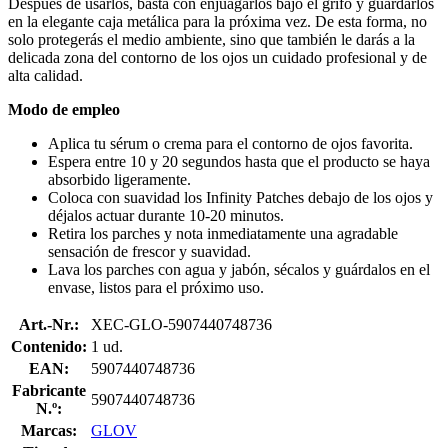
Después de usarlos, basta con enjuagarlos bajo el grifo y guardarlos
en la elegante caja metálica para la próxima vez. De esta forma, no
solo protegerás el medio ambiente, sino que también le darás a la
delicada zona del contorno de los ojos un cuidado profesional y de
alta calidad.
Modo de empleo
Aplica tu sérum o crema para el contorno de ojos favorita.
Espera entre 10 y 20 segundos hasta que el producto se haya
absorbido ligeramente.
Coloca con suavidad los Infinity Patches debajo de los ojos y
déjalos actuar durante 10-20 minutos.
Retira los parches y nota inmediatamente una agradable
sensación de frescor y suavidad.
Lava los parches con agua y jabón, sécalos y guárdalos en el
envase, listos para el próximo uso.
Art.-Nr.:
XEC-GLO-5907440748736
Contenido:
1 ud.
EAN:
5907440748736
Fabricante
5907440748736
N.º:
Marcas:
GLOV