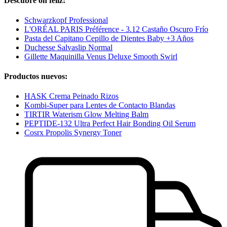
Descubre oh feliz:
Schwarzkopf Professional
L'ORÉAL PARIS Préférence - 3.12 Castaño Oscuro Frío
Pasta del Capitano Cepillo de Dientes Baby +3 Años
Duchesse Salvaslip Normal
Gillette Maquinilla Venus Deluxe Smooth Swirl
Productos nuevos:
HASK Crema Peinado Rizos
Kombi-Super para Lentes de Contacto Blandas
TIRTIR Waterism Glow Melting Balm
PEPTIDE-132 Ultra Perfect Hair Bonding Oil Serum
Cosrx Propolis Synergy Toner