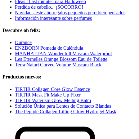
Ideas "Last minute" para Halloween
Pérdida de cabello... ¡SOCORRO!
Navidad - este año regalos pequeños pero bien pensados
Información interesante sobre perfumes
Descubre oh feliz:
Durance
ENZBORN Pomada de Caléndula
MANHATTAN Wonder'full Mascara Waterproof
Les Eternelles Orange Blossom Eau de Toilette
Terra Naturi Curved Volume Mascara Black
Productos nuevos:
TIRTIR Collagen Core Glow Essence
TIRTIR Mask Fit Make Up Fixer
TIRTIR Waterism Glow Melting Balm
Solución Única para Lentes de Contacto Blandas
The Peptide Collagen Lifting Glow Hydrogel Mask