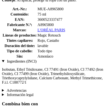
Consejo
: Al aplicar, protege tu ropa con un paño.
Art.-Nr.:
MUE-A8965800
Contenido:
75 ml
EAN:
3600523337477
Fabricante N.º:
A8965800
Marcas:
L'ORÉAL PARIS
Líneas de productos:
Magic Retouch
Tintes capilares:
Rojo, Castaño
Duración del tinte:
lavable
Tipo de cabello:
Todo tipo
Sin:
Amoníaco
Ingredientes (INCI)
Isobutan, Ethyl Trisiloxane, CI 77491 (Iron Oxide), CI 77492 (Iron
Oxide), CI 77499 (Iron Oxide), Trimethylsiloxysilicate,
Triethoxycaprylylsilane, Calcium Carbonate, Methyl Trimethicone,
F.i.l. C188772/1
Advertencias
Información legal
Combina bien con