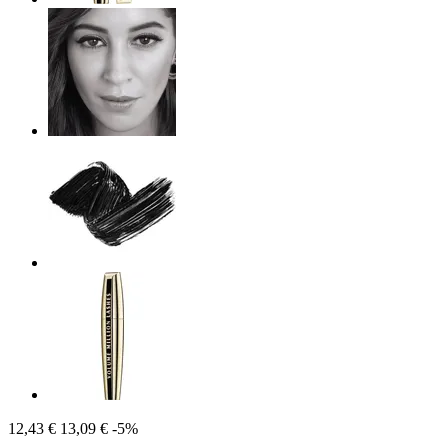
12,43 €
13,09 €
-5%