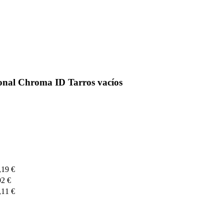
onal Chroma ID Tarros vacíos
,19 €
92 €
,11 €