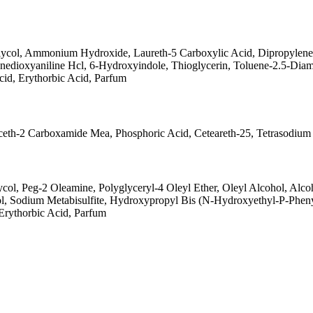
lycol, Ammonium Hydroxide, Laureth-5 Carboxylic Acid, Dipropylene 
dioxyaniline Hcl, 6-Hydroxyindole, Thioglycerin, Toluene-2.5-Diam
cid, Erythorbic Acid, Parfum
eceth-2 Carboxamide Mea, Phosphoric Acid, Ceteareth-25, Tetrasodium 
ol, Peg-2 Oleamine, Polyglyceryl-4 Oleyl Ether, Oleyl Alcohol, Alc
 Sodium Metabisulfite, Hydroxypropyl Bis (N-Hydroxyethyl-P-Phenyl
Erythorbic Acid, Parfum