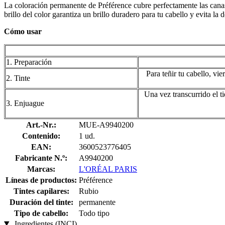
La coloración permanente de Préférence cubre perfectamente las canas. 
brillo del color garantiza un brillo duradero para tu cabello y evita la
Cómo usar
1. Preparación
Para teñir tu cabello, vie
2. Tinte
Una vez transcurrido el t
3. Enjuague
Art.-Nr.:
MUE-A9940200
Contenido:
1 ud.
EAN:
3600523776405
Fabricante N.º:
A9940200
Marcas:
L'ORÉAL PARIS
Líneas de productos:
Préférence
Tintes capilares:
Rubio
Duración del tinte:
permanente
Tipo de cabello:
Todo tipo
Ingredientes (INCI)