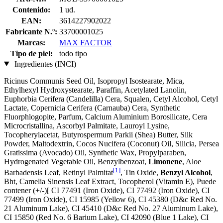
Contenido:
1 ud.
EAN:
3614227902022
Fabricante N.º:
33700001025
Marcas:
MAX FACTOR
Tipo de piel:
todo tipo
Ingredientes (INCI)
Ricinus Communis Seed Oil, Isopropyl Isostearate, Mica,
Ethylhexyl Hydroxystearate, Paraffin, Acetylated Lanolin,
Euphorbia Cerifera (Candelilla) Cera, Squalen, Cetyl Alcohol, Cetyl
Lactate, Copernicia Cerifera (Carnauba) Cera, Synthetic
Fluorphlogopite, Parfum, Calcium Aluminium Borosilicate, Cera
Microcristallina, Ascorbyl Palmitate, Lauroyl Lysine,
Tocopherylacetat, Butyrospermum Parkii (Shea) Butter, Silk
Powder, Maltodextrin, Cocos Nucifera (Coconut) Oil, Silicia, Persea
Gratissima (Avocado) Oil, Synthetic Wax, Propylparaben,
Hydrogenated Vegetable Oil, Benzylbenzoat,
Limonene
, Aloe
[1]
Barbadensis Leaf, Retinyl Palmitat
, Tin Oxide,
Benzyl Alcohol
,
Bht, Camelia Sinensis Leaf Extract, Tocopherol (Vitamin E), Puede
contener (+/-)[ CI 77491 (Iron Oxide), CI 77492 (Iron Oxide), CI
77499 (Iron Oxide), CI 15985 (Yellow 6), CI 45380 (D&c Red No.
21 Aluminum Lake), CI 45410 (D&c Red No. 27 Aluminum Lake),
CI 15850 (Red No. 6 Barium Lake), CI 42090 (Blue 1 Lake), CI