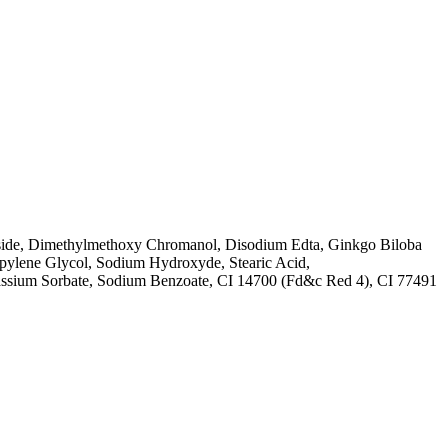
ucoside, Dimethylmethoxy Chromanol, Disodium Edta, Ginkgo Biloba
ropylene Glycol, Sodium Hydroxyde, Stearic Acid,
tassium Sorbate, Sodium Benzoate, CI 14700 (Fd&c Red 4), CI 77491