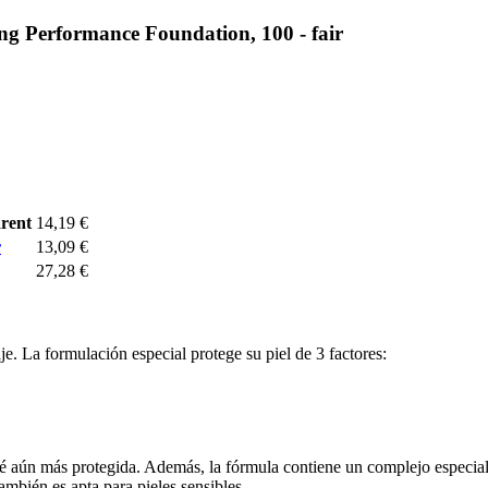
Performance Foundation, 100 - fair
rent
14,19 €
r
13,09 €
27,28 €
je. La formulación especial protege su piel de 3 factores:
sté aún más protegida. Además, la fórmula contiene un complejo especial
ambién es apta para pieles sensibles.