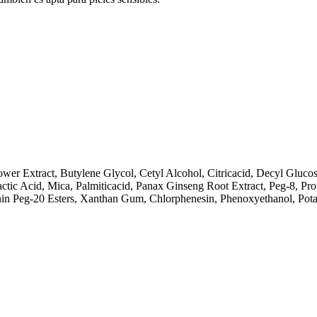
Flower Extract, Butylene Glycol, Cetyl Alcohol, Citricacid, Decyl Gl
Lactic Acid, Mica, Palmiticacid, Panax Ginseng Root Extract, Peg-8, P
henin Peg-20 Esters, Xanthan Gum, Chlorphenesin, Phenoxyethanol, Po