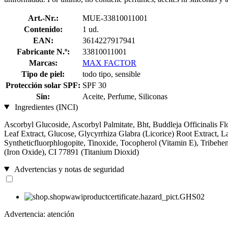
Art.-Nr.:
MUE-33810011001
Contenido:
1 ud.
EAN:
3614227917941
Fabricante N.º:
33810011001
Marcas:
MAX FACTOR
Tipo de piel:
todo tipo, sensible
Protección solar SPF:
SPF 30
Sin:
Aceite, Perfume, Siliconas
Ingredientes (INCI)
Ascorbyl Glucoside, Ascorbyl Palmitate, Bht, Buddleja Officinalis 
Leaf Extract, Glucose, Glycyrrhiza Glabra (Licorice) Root Extract, 
Syntheticfluorphlogopite, Tinoxide, Tocopherol (Vitamin E), Tribe
(Iron Oxide), CI 77891 (Titanium Dioxid)
Advertencias y notas de seguridad
Advertencia: atención