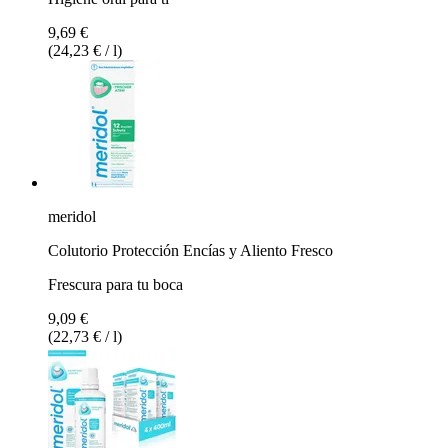
9,69 €
(24,23 € / l)
meridol
Colutorio Protección Encías y Aliento Fresco
Frescura para tu boca
9,09 €
(22,73 € / l)