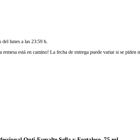
es del
lunes a las 23:59 h
.
a remesa está en camino! La fecha de entrega puede variar si se piden 
ssional Opti-Esmalte Sella y Fortalece, 75 ml