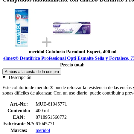
meridol Colutorio Parodont Expert, 400 ml
elmex® Dentífrico Professional Opti-Esmalte Sella y Fortalece, 7
Precio total:
Ambas a la cesta de la compra
Descripción
Este colutorio de meridol® puede reforzar la resistencia de las encías
zonas difíciles de alcanzar. Con un uso diario, puede contribuir a preve
Art.-Nr.:
MUE-61045771
Contenido:
400 ml
EAN:
8718951560772
Fabricante N.º:
61045771
Marcas:
meridol