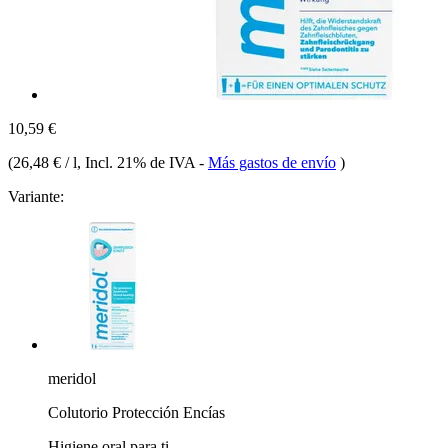
10,59 €
(
26,48 € / l
, Incl. 21% de IVA
-
Más gastos de envío
)
Variante:
meridol
Colutorio Protección Encías
Higiene oral para ti