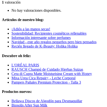
1
valoración
No hay valoraciones disponibles.
Artículos de nuestro blog:
¡Adiós a las manos secas!
Sostenibilidad: Recipientes cosméticos rellenables
Información interesante sobre perfumes
Navidad - este año regalos pequeños pero bien pensados
Recién llegado de K-Beauty: Holika Holika
Descubre oh feliz:
L'ORÉAL PARIS
RAUSCH Champú de Cuidado Hierbas Suizas
Cera di Cupra Matte Moisturising Cream with Honey
Mixa Urea Cica Repair+ - Leche Corporal
Pampers Pañales Premium Protection - Talla 3
Productos nuevos:
Bellawa Discos de Algodón para Desmaquillar
Biosolis After Sun Milk