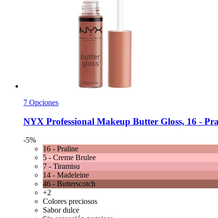
7 Opciones
NYX Professional Makeup
Butter Gloss, 16 -​ Pra
-5%
16 - Praline
5 - Creme Brulee
7 - Tiramisu
14 - Madeleine
46 - Butterscotch
+2
Colores preciosos
Sabor dulce