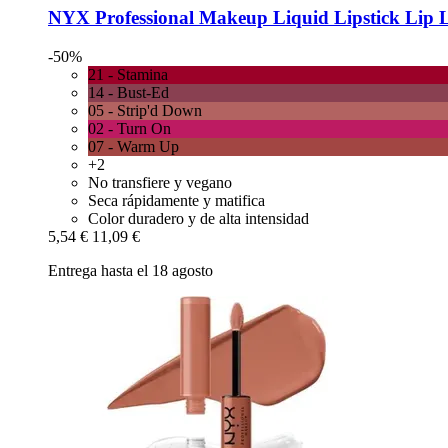
NYX Professional Makeup
Liquid Lipstick Lip L
-50%
21 - Stamina
14 - Bust-Ed
05 - Strip'd Down
02 - Turn On
07 - Warm Up
+2
No transfiere y vegano
Seca rápidamente y matifica
Color duradero y de alta intensidad
5,54 €
11,09 €
Entrega hasta el 18 agosto