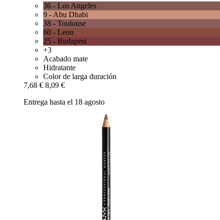
36 - Los Angeles
9 - Abu Dhabi
38 - Toulouse
60 - Leon
25 - Budapest
+3
Acabado mate
Hidratante
Color de larga duración
7,68 €
8,09 €
Entrega hasta el 18 agosto