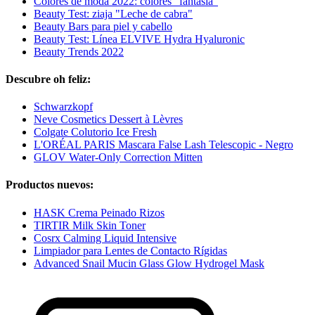
Colores de moda 2022: colores "fantasía"
Beauty Test: ziaja "Leche de cabra"
Beauty Bars para piel y cabello
Beauty Test: Línea ELVIVE Hydra Hyaluronic
Beauty Trends 2022
Descubre oh feliz:
Schwarzkopf
Neve Cosmetics Dessert à Lèvres
Colgate Colutorio Ice Fresh
L'ORÉAL PARIS Mascara False Lash Telescopic - Negro
GLOV Water-Only Correction Mitten
Productos nuevos:
HASK Crema Peinado Rizos
TIRTIR Milk Skin Toner
Cosrx Calming Liquid Intensive
Limpiador para Lentes de Contacto Rígidas
Advanced Snail Mucin Glass Glow Hydrogel Mask