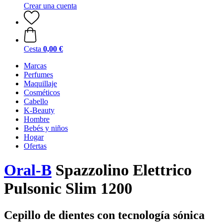
Crear una cuenta
Cesta
0,00 €
Marcas
Perfumes
Maquillaje
Cosméticos
Cabello
K-Beauty
Hombre
Bebés y niños
Hogar
Ofertas
Oral-B
Spazzolino Elettrico
Pulsonic Slim 1200
Cepillo de dientes con tecnología sónica