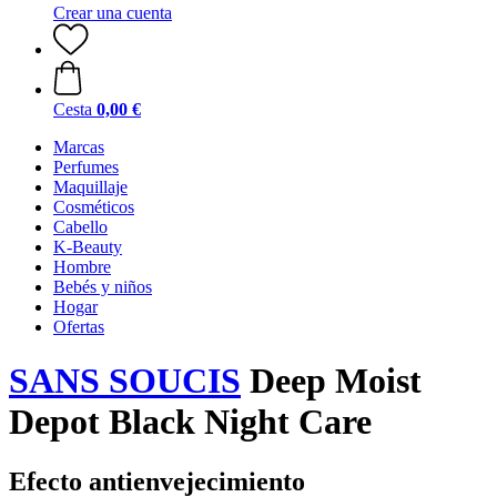
Crear una cuenta
Cesta
0,00 €
Marcas
Perfumes
Maquillaje
Cosméticos
Cabello
K-Beauty
Hombre
Bebés y niños
Hogar
Ofertas
SANS SOUCIS
Deep Moist
Depot Black Night Care
Efecto antienvejecimiento