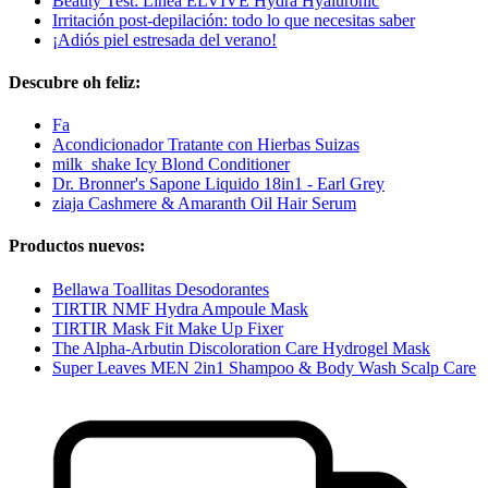
Beauty Test: Línea ELVIVE Hydra Hyaluronic
Irritación post-depilación: todo lo que necesitas saber
¡Adiós piel estresada del verano!
Descubre oh feliz:
Fa
Acondicionador Tratante con Hierbas Suizas
milk_shake Icy Blond Conditioner
Dr. Bronner's Sapone Liquido 18in1 - Earl Grey
ziaja Cashmere & Amaranth Oil Hair Serum
Productos nuevos:
Bellawa Toallitas Desodorantes
TIRTIR NMF Hydra Ampoule Mask
TIRTIR Mask Fit Make Up Fixer
The Alpha-Arbutin Discoloration Care Hydrogel Mask
Super Leaves MEN 2in1 Shampoo & Body Wash Scalp Care