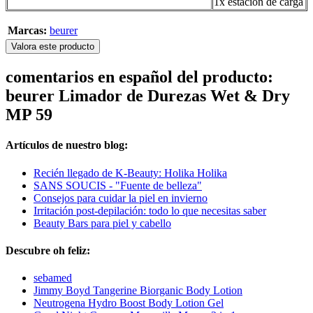
1x estación de carga
Marcas:
beurer
Valora este producto
comentarios en español del producto:
beurer Limador de Durezas Wet & Dry
MP 59
Artículos de nuestro blog:
Recién llegado de K-Beauty: Holika Holika
SANS SOUCIS - "Fuente de belleza"
Consejos para cuidar la piel en invierno
Irritación post-depilación: todo lo que necesitas saber
Beauty Bars para piel y cabello
Descubre oh feliz:
sebamed
Jimmy Boyd Tangerine Biorganic Body Lotion
Neutrogena Hydro Boost Body Lotion Gel