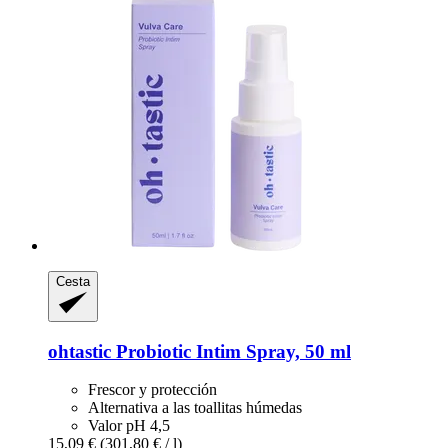
Cesta
ohtastic
Probiotic Intim Spray, 50 ml
Frescor y protección
Alternativa a las toallitas húmedas
Valor pH 4,5
15,09 €
(301,80 € / l)