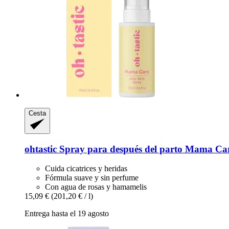
Cesta
ohtastic
Spray para después del parto Mama Car
Cuida cicatrices y heridas
Fórmula suave y sin perfume
Con agua de rosas y hamamelis
15,09 €
(201,20 € / l)
Entrega hasta el 19 agosto