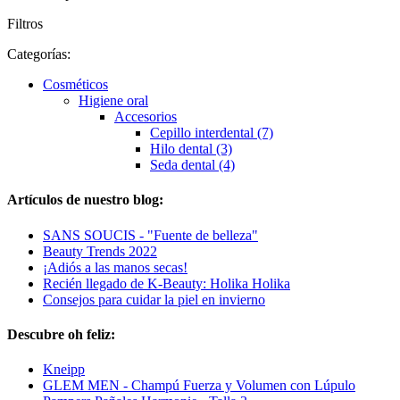
Filtros
Categorías:
Cosméticos
Higiene oral
Accesorios
Cepillo interdental (7)
Hilo dental (3)
Seda dental (4)
Artículos de nuestro blog:
SANS SOUCIS - "Fuente de belleza"
Beauty Trends 2022
¡Adiós a las manos secas!
Recién llegado de K-Beauty: Holika Holika
Consejos para cuidar la piel en invierno
Descubre oh feliz:
Kneipp
GLEM MEN - Champú Fuerza y Volumen con Lúpulo