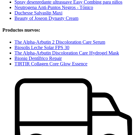
Spray desenredante ultrasuave Easy Combing para niños
Neutrogena Anti-Puntos Negros - Tónico
Duchesse Salvaslip Maxi
Beauty of Joseon Dynasty Cream
Productos nuevos:
The Alpha-Arbutin 2 Discoloration Care Serum
Biosolis Leche Solar FPS 30
The Alpha-Arbutin Discoloration Care Hydrogel Mask
Bioniq Dentífrico Repair
TIRTIR Collagen Core Glow Essence