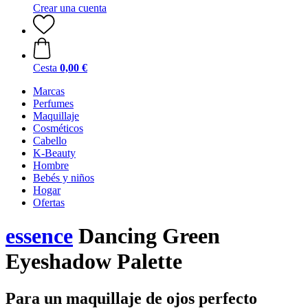
Crear una cuenta
Cesta
0,00 €
Marcas
Perfumes
Maquillaje
Cosméticos
Cabello
K-Beauty
Hombre
Bebés y niños
Hogar
Ofertas
essence
Dancing Green
Eyeshadow Palette
Para un maquillaje de ojos perfecto