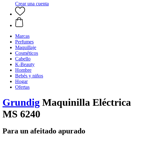
Crear una cuenta
Marcas
Perfumes
Maquillaje
Cosméticos
Cabello
K-Beauty
Hombre
Bebés y niños
Hogar
Ofertas
Grundig
Maquinilla Eléctrica
MS 6240
Para un afeitado apurado