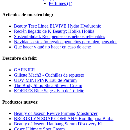
Perfumes (1)
Artículos de nuestro blog:
Beauty Test: Línea ELVIVE Hydra Hyaluronic
Recién llegado de K-Beauty: Holika Holika
Sostenibilidad: Recipientes cosméticos rellenables
Navidad - este año regalos pequeños pero bien pensados
Qué hacer y qué no hacer en caso de acné
Descubre oh feliz:
GARNIER
Gillette Mach3 - Cuchillas de repuesto
UDV MINI PINK Eau de Parfum
The Body Shop Shea Shower Cream
KORRES Blue Sage - Eau de Toilette
Productos nuevos:
Beauty of Joseon Revive Firming Moisturizer
BROOKLYN SOAP COMPANY Rodillo para Barba
Beauty of Joseon Hanbang Serum Discovery Kit
Cosrx Ultimate Spot Cream