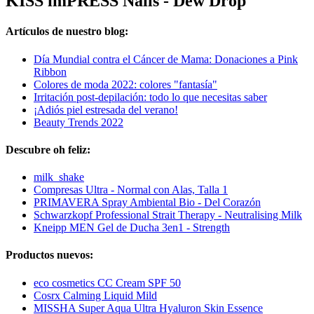
KISS imPRESS Nails - Dew Drop
Artículos de nuestro blog:
Día Mundial contra el Cáncer de Mama: Donaciones a Pink
Ribbon
Colores de moda 2022: colores "fantasía"
Irritación post-depilación: todo lo que necesitas saber
¡Adiós piel estresada del verano!
Beauty Trends 2022
Descubre oh feliz:
milk_shake
Compresas Ultra - Normal con Alas, Talla 1
PRIMAVERA Spray Ambiental Bio - Del Corazón
Schwarzkopf Professional Strait Therapy - Neutralising Milk
Kneipp MEN Gel de Ducha 3en1 - Strength
Productos nuevos:
eco cosmetics CC Cream SPF 50
Cosrx Calming Liquid Mild
MISSHA Super Aqua Ultra Hyaluron Skin Essence