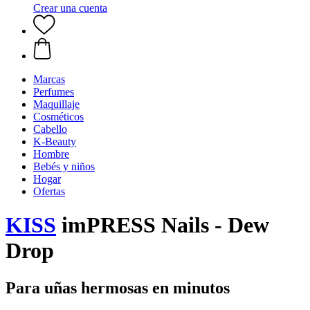
Crear una cuenta
Marcas
Perfumes
Maquillaje
Cosméticos
Cabello
K-Beauty
Hombre
Bebés y niños
Hogar
Ofertas
KISS
imPRESS Nails - Dew
Drop
Para uñas hermosas en minutos