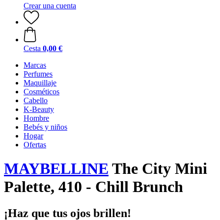
Crear una cuenta
Cesta
0,00 €
Marcas
Perfumes
Maquillaje
Cosméticos
Cabello
K-Beauty
Hombre
Bebés y niños
Hogar
Ofertas
MAYBELLINE
The City Mini
Palette, 410 - Chill Brunch
¡Haz que tus ojos brillen!