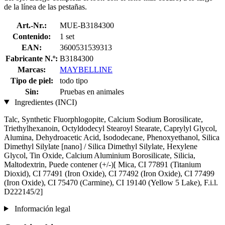
de la línea de las pestañas.
Art.-Nr.:
MUE-B3184300
Contenido:
1 set
EAN:
3600531539313
Fabricante N.º:
B3184300
Marcas:
MAYBELLINE
Tipo de piel:
todo tipo
Sin:
Pruebas en animales
Ingredientes (INCI)
Talc, Synthetic Fluorphlogopite, Calcium Sodium Borosilicate,
Triethylhexanoin, Octyldodecyl Stearoyl Stearate, Caprylyl Glycol,
Alumina, Dehydroacetic Acid, Isododecane, Phenoxyethanol, Silica
Dimethyl Silylate [nano] / Silica Dimethyl Silylate, Hexylene
Glycol, Tin Oxide, Calcium Aluminium Borosilicate, Silicia,
Maltodextrin, Puede contener (+/-)[ Mica, CI 77891 (Titanium
Dioxid), CI 77491 (Iron Oxide), CI 77492 (Iron Oxide), CI 77499
(Iron Oxide), CI 75470 (Carmine), CI 19140 (Yellow 5 Lake), F.i.l.
D222145/2]
Información legal