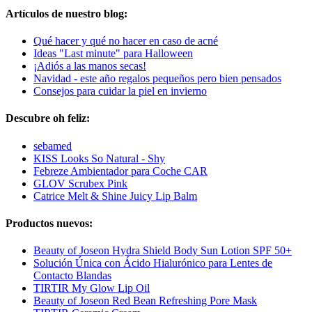
Artículos de nuestro blog:
Qué hacer y qué no hacer en caso de acné
Ideas "Last minute" para Halloween
¡Adiós a las manos secas!
Navidad - este año regalos pequeños pero bien pensados
Consejos para cuidar la piel en invierno
Descubre oh feliz:
sebamed
KISS Looks So Natural - Shy
Febreze Ambientador para Coche CAR
GLOV Scrubex Pink
Catrice Melt & Shine Juicy Lip Balm
Productos nuevos:
Beauty of Joseon Hydra Shield Body Sun Lotion SPF 50+
Solución Única con Ácido Hialurónico para Lentes de
Contacto Blandas
TIRTIR My Glow Lip Oil
Beauty of Joseon Red Bean Refreshing Pore Mask