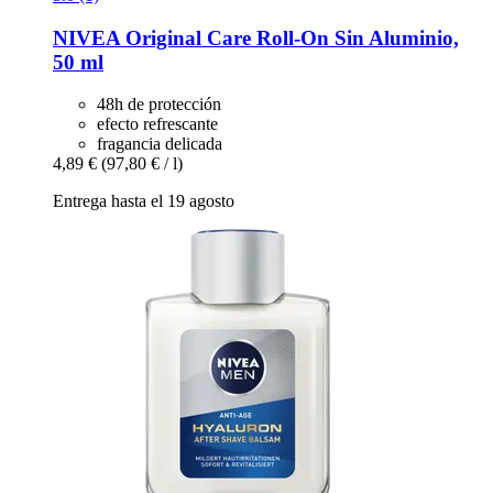
NIVEA
Original Care Roll-​On Sin Aluminio,
50 ml
48h de protección
efecto refrescante
fragancia delicada
4,89 €
(97,80 € / l)
Entrega hasta el 19 agosto