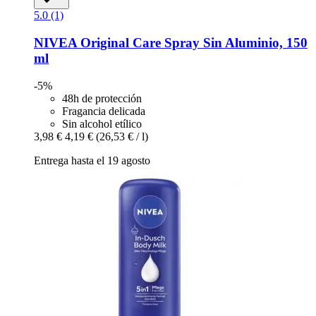
5.0 (1)
NIVEA
Original Care Spray Sin Aluminio, 150
ml
-5%
48h de protección
Fragancia delicada
Sin alcohol etílico
3,98 €
4,19 €
(26,53 € / l)
Entrega hasta el 19 agosto