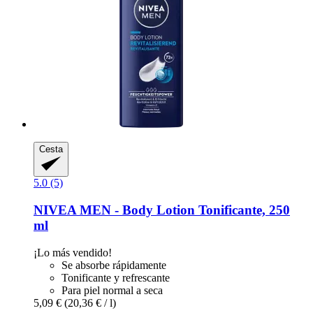
Cesta
5.0 (5)
NIVEA
MEN -​ Body Lotion Tonificante, 250
ml
¡Lo más vendido!
Se absorbe rápidamente
Tonificante y refrescante
Para piel normal a seca
5,09 €
(20,36 € / l)