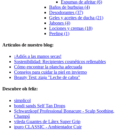
Espumas de afeitar (6)
Baños de burbujas (4)
Desodorantes (37)
Geles y aceites de ducha (21)
Jabones (4)
Lociones y cremas (18)
Peeling (1)
Artículos de nuestro blog:
¡Adiós a las manos secas!
Sostenibilidad: Recipientes cosméticos rellenables
Cómo encontrar la plancha adecuada
Consejos para cuidar la piel en invierno
Beauty Test: ziaja "Leche de cabra"
Descubre oh feliz:
simplicol
bondi sands Self Tan Drops
Schwarzkopf Professional Bonacure - Scalp Soothing,
Champú
vileda Guantes de Látex Super Grip
ipuro CLASSIC - Ambientador Cuir