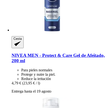
Cesta
NIVEA
MEN -​ Protect & Care Gel de Afeitado,
200 ml
Para pieles normales
Protege y nutre la piel.
Reduce la irritación
4,79 €
(23,95 € / l)
Entrega hasta el 19 agosto