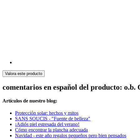
Valora este producto
comentarios en español del producto: o.b.
Artículos de nuestro blog:
Protección solar: hechos y mitos
SANS SOUCIS - "Fuente de belleza"
¡Adiós piel estresada del verano!
Cómo encontrar la plancha adecuada
Navidad - este año regalos pequeños pero bien pensados