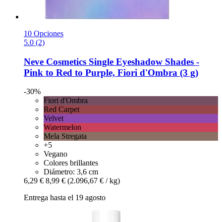
10 Opciones
5.0 (2)
Neve Cosmetics
Single Eyeshadow Shades -​
Pink to Red to Purple, Fiori d'Ombra (3 g)
-30%
Fiori d'Ombra
Red Carpet
Velvet
Watermelon
Mela Stregata
+5
Vegano
Colores brillantes
Diámetro: 3,6 cm
6,29 €
8,99 €
(2.096,67 € / kg)
Entrega hasta el 19 agosto