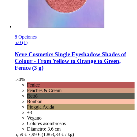
8 Opciones
5.0 (1)
Neve Cosmetics
Single Eyeshadow Shades of
Colour -​ From Yellow to Orange to Green,
Fenice (3 g)
-30%
Fenice
Peaches & Cream
Retrò
Bonbon
Pioggia Acida
+3
Vegano
Colores asombrosos
Diámetro: 3,6 cm
5,59 €
7,99 €
(1.863,33 € / kg)