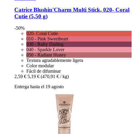
Catrice
Blushin'Charm Multi Stick, 020-​ Coral
Cutie (5,50 g)
-50%
020- Coral Cutie
010 - Pink Sweetheart
030 - Ruby Darling
040 - Sparkle Lover
050 - Radiant Honey
Textura agradablemente ligera
Color modular
Fácil de difuminar
2,59 €
5,19 €
(470,91 € / kg)
Entrega hasta el 19 agosto