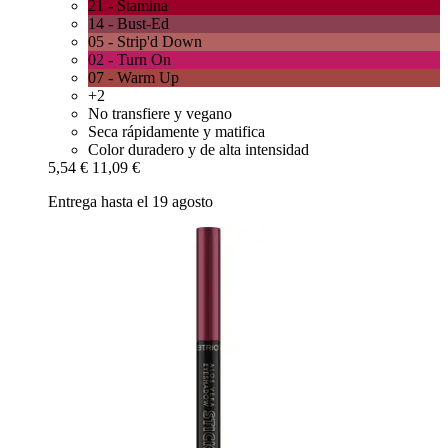
21 - Stamina
14 - Bust-Ed
05 - Strip'd Down
02 - Turn On
07 - Warm Up
+2
No transfiere y vegano
Seca rápidamente y matifica
Color duradero y de alta intensidad
5,54 €
11,09 €
Entrega hasta el 19 agosto