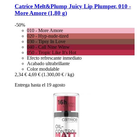
Catrice
Melt&Plump Juicy Lip Plumper, 010 -​
More Amore (1,80 g)
-50%
010 - More Amore
020 - Hyp-nude-tized
030 - Tipsy In Love
040 - Call Nine Winw
050 - Tropic Like It's Hot
Efecto refrescante inmediato
Acabado ultrabrillante
Color modulable
2,34 €
4,69 €
(1.300,00 € / kg)
Entrega hasta el 19 agosto