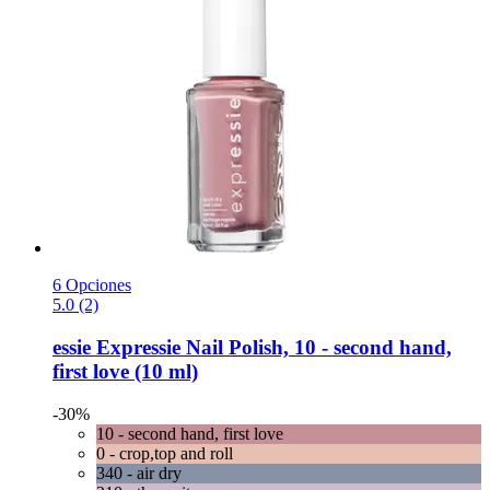
6 Opciones
5.0 (2)
essie
Expressie Nail Polish, 10 -​ second hand,
first love (10 ml)
-30%
10 - second hand, first love
0 - crop,top and roll
340 - air dry