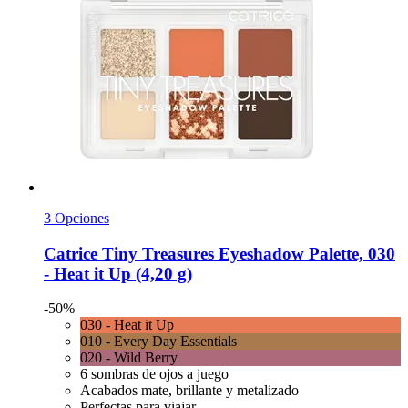
3 Opciones
Catrice
Tiny Treasures Eyeshadow Palette, 030
-​ Heat it Up (4,20 g)
-50%
030 - Heat it Up
010 - Every Day Essentials
020 - Wild Berry
6 sombras de ojos a juego
Acabados mate, brillante y metalizado
Perfectas para viajar