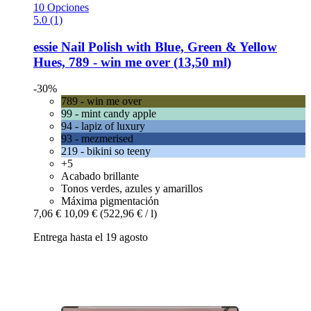
10 Opciones
5.0 (1)
essie
Nail Polish with Blue, Green & Yellow
Hues, 789 -​ win me over (13,50 ml)
-30%
789 - win me over
99 - mint candy apple
94 - lapiz of luxury
93 - mezmerised
219 - bikini so teeny
+5
Acabado brillante
Tonos verdes, azules y amarillos
Máxima pigmentación
7,06 €
10,09 €
(522,96 € / l)
Entrega hasta el 19 agosto