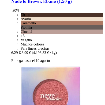
Nude to Brown, Ebano (1,50 g)
-30%
Ebano
Avorio
Caramello
Pioggia
Cincillà
+8
Vegano
Muchos colores
Para líneas precisas
6,29 €
8,99 €
(4.193,33 € / kg)
Entrega hasta el 19 agosto