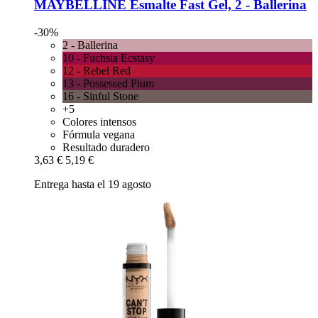
MAYBELLINE
Esmalte Fast Gel, 2 -​ Ballerina
-30%
2 - Ballerina
10 - Fuchsia Ecstasy
12 - Rebel Red
13 - Possessed Plum
16 - Sinful Stone
+5
Colores intensos
Fórmula vegana
Resultado duradero
3,63 €
5,19 €
Entrega hasta el 19 agosto