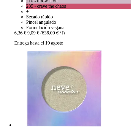
210 - throw it on
235 - crave the chaos
+1
Secado rápido
Pincel angulado
Formulación vegana
6,36 €
9,09 €
(636,00 € / l)
Entrega hasta el 19 agosto