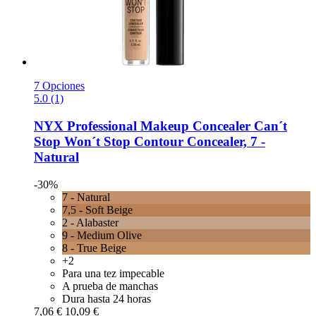
7 Opciones
5.0 (1)
NYX Professional Makeup
Concealer Can´t
Stop Won´t Stop Contour Concealer, 7 -​
Natural
-30%
7 - Natural
7,5 - Soft Beige
2 - Alabaster
9 - Medium Olive
8 - True Beige
+2
Para una tez impecable
A prueba de manchas
Dura hasta 24 horas
7,06 €
10,09 €