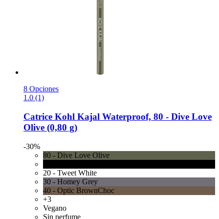
8 Opciones
1.0 (1)
Catrice
Kohl Kajal Waterproof, 80 -​ Dive Love
Olive (0,80 g)
-30%
80 - Dive Love Olive
10 - Check Chic Black
20 - Tweet White
30 - Homey Grey
40 - Optic BrownChoc
+3
Vegano
Sin perfume