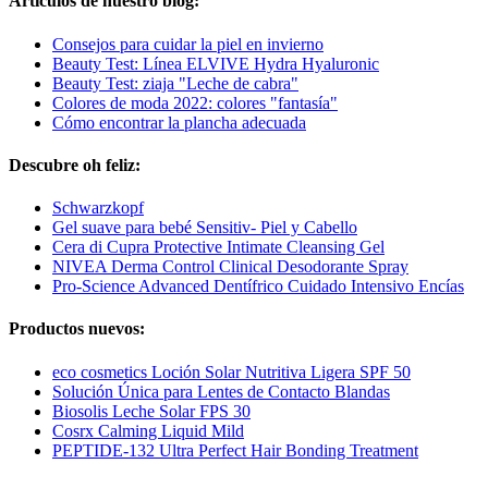
Artículos de nuestro blog:
Consejos para cuidar la piel en invierno
Beauty Test: Línea ELVIVE Hydra Hyaluronic
Beauty Test: ziaja "Leche de cabra"
Colores de moda 2022: colores "fantasía"
Cómo encontrar la plancha adecuada
Descubre oh feliz:
Schwarzkopf
Gel suave para bebé Sensitiv- Piel y Cabello
Cera di Cupra Protective Intimate Cleansing Gel
NIVEA Derma Control Clinical Desodorante Spray
Pro-Science Advanced Dentífrico Cuidado Intensivo Encías
Productos nuevos:
eco cosmetics Loción Solar Nutritiva Ligera SPF 50
Solución Única para Lentes de Contacto Blandas
Biosolis Leche Solar FPS 30
Cosrx Calming Liquid Mild
PEPTIDE-132 Ultra Perfect Hair Bonding Treatment