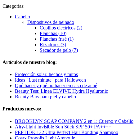
Categorías:
Cabello
Dispositivos de peinado
Cepillos electricos (2)
Planchas (10)
Planchas frisé (1)
Rizadores (3)
Secador de pelo (7)
Artículos de nuestro blog:
Protección solar: hechos y mitos
Ideas "Last minute" para Halloween
Qué hacer y qué no hacer en caso de acné
Beauty Test: Línea ELVIVE Hydra Hyaluronic
Beauty Bars para piel y cabello
Productos nuevos:
BROOKLYN SOAP COMPANY 2 en 1: Cuerpo y Cabello
Airy-Light Invisible Sun Stick SPF 50+ PA++++
PEPTIDE-132 Ultra Perfect Hair Bonding Shampoo
Cosrx Propolis Light Ampoule