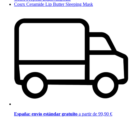
Cosrx Ceramide Lip Butter Sleeping Mask
España: envío estándar gratuito
a partir de 99,90 €