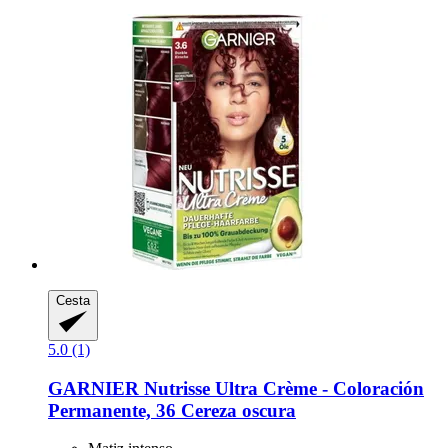
Cesta
5.0 (1)
GARNIER
Nutrisse Ultra Crème -​ Coloración
Permanente, 36 Cereza oscura