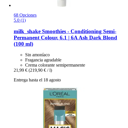
68 Opciones
5.0 (1)
milk_shake
Smoothies -​ Conditioning Semi-​
Permanent Colour, 6.1 | 6A Ash Dark Blond
(100 ml)
Sin amoníaco
Fragancia agradable
Crema colorante semipermanente
21,99 €
(219,90 € / l)
Entrega hasta el 18 agosto