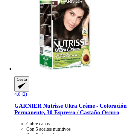
Cesta
4.0 (2)
GARNIER
Nutrisse Ultra Crème -​ Coloración
Permanente, 30 Espresso / Castaño Oscuro
Cubre canas
Con 5 aceites nutritivos