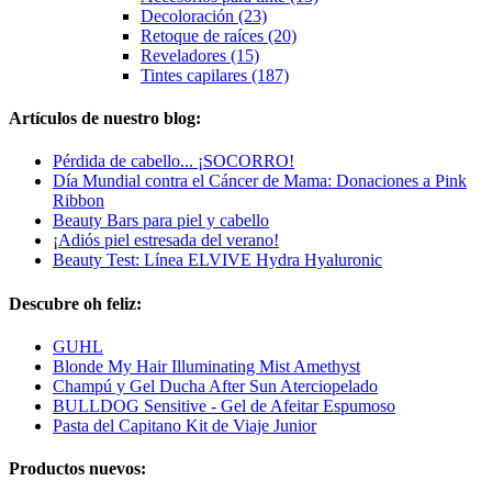
Decoloración (23)
Retoque de raíces (20)
Reveladores (15)
Tintes capilares (187)
Artículos de nuestro blog:
Pérdida de cabello... ¡SOCORRO!
Día Mundial contra el Cáncer de Mama: Donaciones a Pink
Ribbon
Beauty Bars para piel y cabello
¡Adiós piel estresada del verano!
Beauty Test: Línea ELVIVE Hydra Hyaluronic
Descubre oh feliz:
GUHL
Blonde My Hair Illuminating Mist Amethyst
Champú y Gel Ducha After Sun Aterciopelado
BULLDOG Sensitive - Gel de Afeitar Espumoso
Pasta del Capitano Kit de Viaje Junior
Productos nuevos: