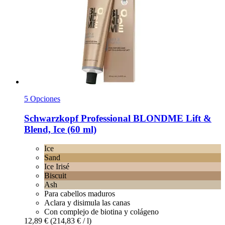
5 Opciones
Schwarzkopf Professional
BLONDME Lift &
Blend, Ice (60 ml)
Ice
Sand
Ice Irisé
Biscuit
Ash
Para cabellos maduros
Aclara y disimula las canas
Con complejo de biotina y colágeno
12,89 €
(214,83 € / l)