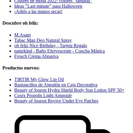
Colores de moda 2022: colores "fantasía"
Ideas "Last minute" para Halloween
¡Adiós a las manos secas!
Descubre oh feliz:
M.Asam
Tabac Man Deo Natural Spray
oh feliz Nice Birthday - Tarjeta Regalo
naturkind - Baño Efervescente - Concha Mágica
Frosch Crema Abrasiva
Productos nuevos:
TIRTIR My Glow Lip Oil
Bastoncillos de Algodón en Caja Decorativa
Beauty of Joseon Hydra Shield Body Sun Lotion SPF 50+
Cosrx Propolis Light Ampoule
Beauty of Joseon Revive Under Eye Patches