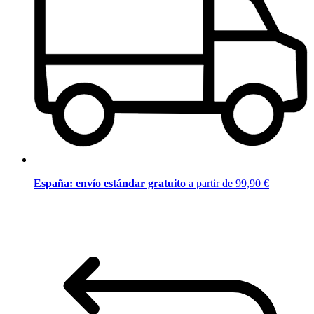
España: envío estándar gratuito
a partir de 99,90 €