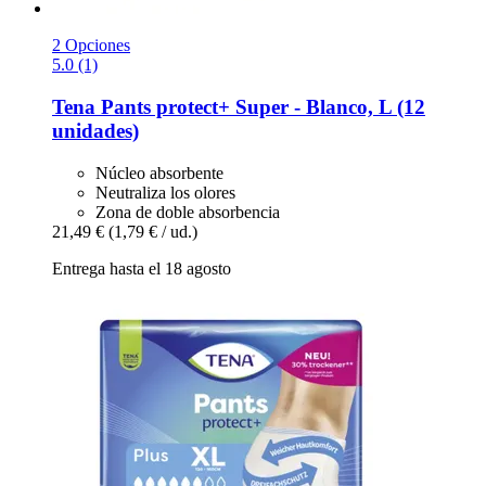
2 Opciones
5.0 (1)
Tena
Pants protect+ Super -​ Blanco, L (12
unidades)
Núcleo absorbente
Neutraliza los olores
Zona de doble absorbencia
21,49 €
(1,79 € / ud.)
Entrega hasta el 18 agosto